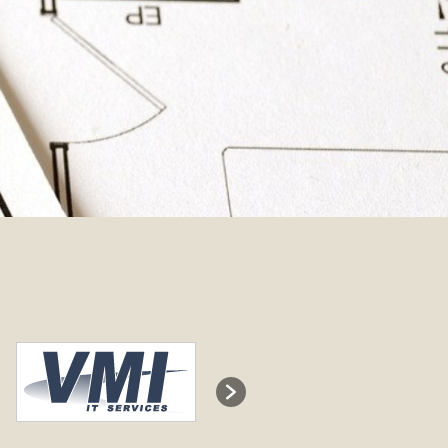
Flottskärsvägen 321
HML BYGG
Havsängsvägen 2
J-R NILSSONS BYGG
Torpbacken 9
JENNY WIJK STÄD & FIX AB
JOCKE SKÖLD BYGG AB
Ortalavägen 225
KA STRÖMBERGS RÖR I
TRÄSTA AB
Piparhavsvägen 12