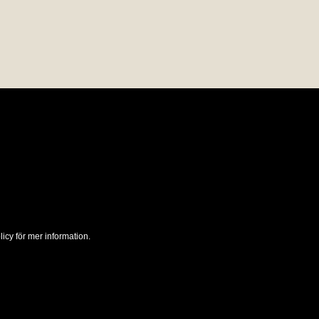
ML TRÄDFÄLLNING
NYA HUS I ROSLAGEN AB
Lyckets Väg 8
NYBYGG I ROSLAGEN AB
Stora Ramviksvägen 172
ÖSTANÅ BYGGNADS AB
Rudebacksvägen 68
icy för mer information.
PETER MATTSSONS
GOLVSERVICE AB
Elmsta udde,