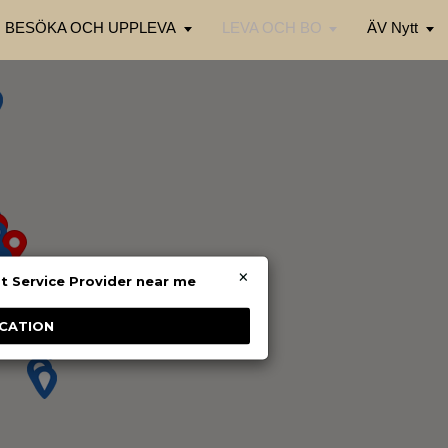
BESÖKA OCH UPPLEVA
LEVA OCH BO
ÄV Nytt
×
st Service Provider near me
CATION