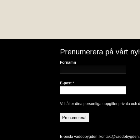
Prenumerera på vårt ny
Förnamn
E-post
*
Vi håller dina personliga uppgifter privata och 
E-posta väddöbygden:
kontakt@vaddobygden.