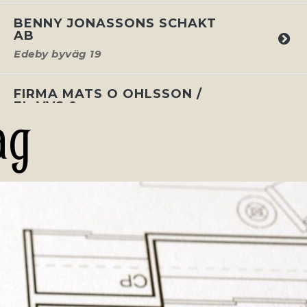
BENNY JONASSONS SCHAKT
AB
Edeby byväg 19
FIRMA MATS O OHLSSON /
EL-VVS &
ag
BYGGINSTALLATIONER
Prästtorpsvägen 35
FOGDÖ MUR OCH PUTS
GRISSLEHAMNS RÖR
Ebbas väg
HALLSTAVIKS BYGG OCH
ANLÄGGNING AB