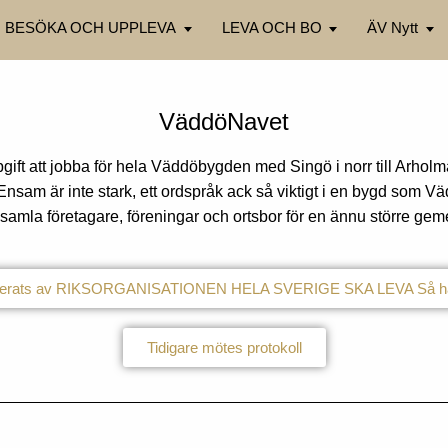
BESÖKA OCH UPPLEVA
LEVA OCH BO
ÄV Nytt
VäddöNavet
pgift att jobba för hela Väddöbygden med Singö i norr till Arholm
sam är inte stark, ett ordspråk ack så viktigt i en bygd som Väddö
 samla företagare, föreningar och ortsbor för en ännu större g
nerats av RIKSORGANISATIONEN HELA SVERIGE SKA LEVA Så här s
Tidigare mötes protokoll