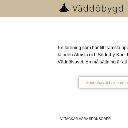
En förening som har till främsta up
tätorten Älmsta och Söderby-Karl. En
VäddöNavet. En målsättning är att
Väddönavet har nomi
VI TACKAR VÅRA SPONSORER: