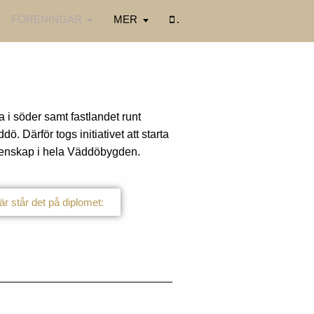
FÖRENINGAR
MER
.
a i söder samt fastlandet runt
. Därför togs initiativet att starta
emenskap i hela Väddöbygden.
tår det på diplomet: