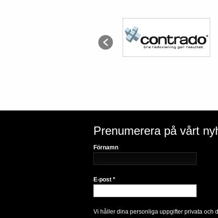
Prenumerera på vårt ny
Förnamn
E-post
*
Vi håller dina personliga uppgifter privata och 