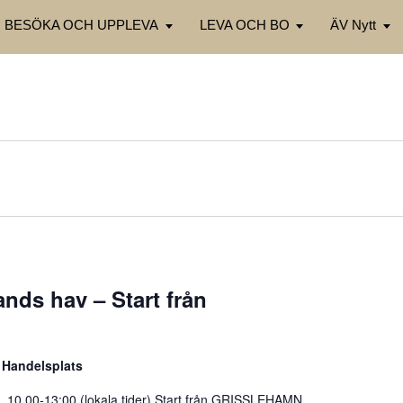
BESÖKA OCH UPPLEVA
LEVA OCH BO
ÄV Nytt
nds hav – Start från
Handelsplats
l. 10.00-13:00 (lokala tider) Start från GRISSLEHAMN