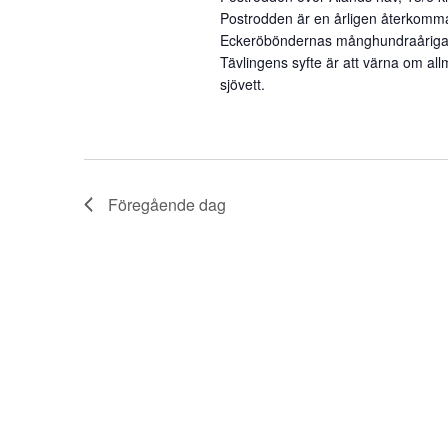
Postrodden är en årligen återkomma
Eckeröböndernas månghundraåriga sk
Tävlingens syfte är att värna om a
sjövett.
Föregående dag