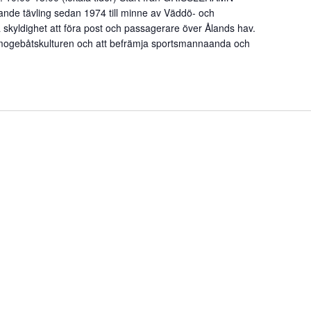
nde tävling sedan 1974 till minne av Väddö- och
yldighet att föra post och passagerare över Ålands hav.
llmogebåtskulturen och att befrämja sportsmannaanda och