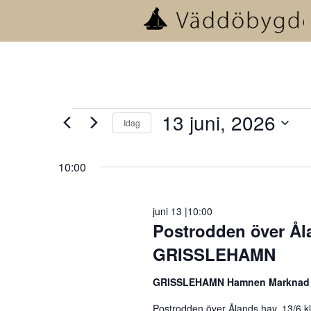
Evenemang
13 juni, 2026
Idag
för
Välj
datum.
10:00
13
juni,
juni 13 |10:00
Postrodden över Åla
2026
GRISSLEHAMN
GRISSLEHAMN Hamnen Marknad 
Postrodden över Ålands hav, 13/6 k