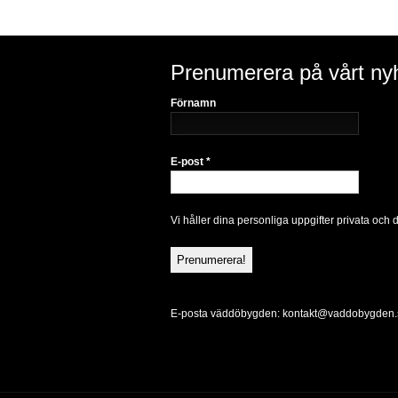
Prenumerera på vårt ny
Förnamn
E-post
*
Vi håller dina personliga uppgifter privata och 
E-posta väddöbygden:
kontakt@vaddobygden.