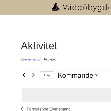
Aktivitet
Evenemang
Aktivitet
Evenemang
Kommande
Idag
Välj
datum.
Föregående
Evenemang