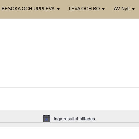
BESÖKA OCH UPPLEVA
LEVA OCH BO
ÄV Nytt
Inga resultat hittades.
Notis