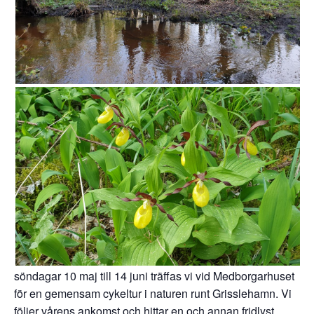
söndagar 10 maj till 14 juni träffas vi vid Medborgarhuset
för en gemensam cykeltur i naturen runt Grisslehamn. Vi
följer vårens ankomst och hittar en och annan fridlyst