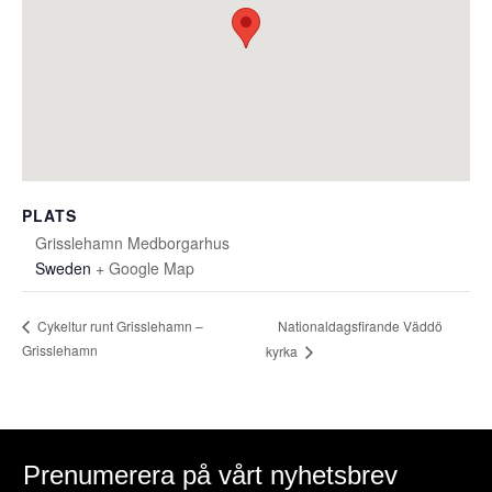
PLATS
Grisslehamn Medborgarhus
Sweden
+ Google Map
Nationaldagsfirande Väddö
Cykeltur runt Grisslehamn –
Grisslehamn
kyrka
Prenumerera på vårt nyhetsbrev