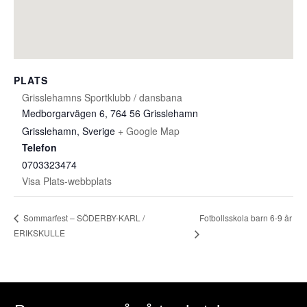
PLATS
Grisslehamns Sportklubb / dansbana
Medborgarvägen 6, 764 56 Grisslehamn
Grisslehamn
,
Sverige
+ Google Map
Telefon
0703323474
Visa Plats-webbplats
Fotbollsskola barn 6-9 år
Sommarfest – SÖDERBY-KARL /
ERIKSKULLE