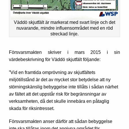
Väddö skjutfält är markerat med svart linje och det
nuvarande, mindre influensområdet med en röd
streckad linje.
Försvarsmakten skriver i mars 2015 i sin
värdebeskrivning för Väddö skjutfält följande:
”Vid en framtida omprövning av skjutfältets
miljötillstånd är det av mycket stor betydelse att ny
störningskänslig bebyggelse inte tillåts i sådan närhet
av fältet att det uppstår risk för begränsningar av
verksamheten, då det skulle innebära en påtaglig
skada för riksintresset.
Försvarsmakten anser därför att sådan bebyggelse
inte ska tillåtas inom det angivna området för