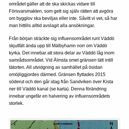
området gäller att de ska skickas vidare till
Försvarsmakten, som gett sig själv rätten att avgöra
om bygglov ska beviljas eller inte. Såvitt vi vet, så har
man hittills alltid avslagit alla ansökningar.
Från början sträckte sig influensområdet runt Väddö
skjutfält ända upp till Mälbyhamn norr om Väddö
kyrka. Det innebar att stora delar av Väddö låg inom
samrådsområdet. Vid Älmsta smet gränsen tätt intill
tätorten. All utvidgning av samhället på ösidan
omöjliggjordes därmed. Gränsen flyttades 2015
söderut och den går idag från Sandviken över Kista
ner till Väddö kanal (se karta). Denna förändring
innebar ungefär en halvering av influensområdets
storlek.