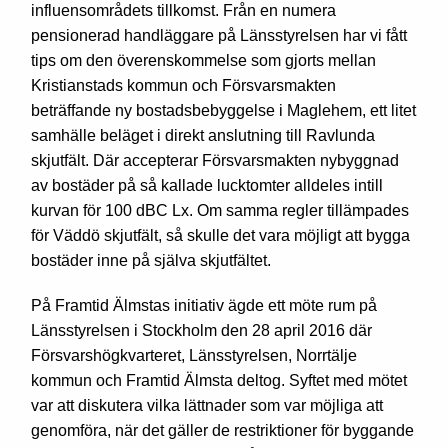
influensområdets tillkomst. Från en numera
pensionerad handläggare på Länsstyrelsen har vi fått
tips om den överenskommelse som gjorts mellan
Kristianstads kommun och Försvarsmakten
beträffande ny bostadsbebyggelse i Maglehem, ett litet
samhälle beläget i direkt anslutning till Ravlunda
skjutfält. Där accepterar Försvarsmakten nybyggnad
av bostäder på så kallade lucktomter alldeles intill
kurvan för 100 dBC Lx. Om samma regler tillämpades
för Väddö skjutfält, så skulle det vara möjligt att bygga
bostäder inne på själva skjutfältet.
På Framtid Älmstas initiativ ägde ett möte rum på
Länsstyrelsen i Stockholm den 28 april 2016 där
Försvarshögkvarteret, Länsstyrelsen, Norrtälje
kommun och Framtid Älmsta deltog. Syftet med mötet
var att diskutera vilka lättnader som var möjliga att
genomföra, när det gäller de restriktioner för byggande