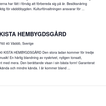
rna har fått i förväg att förbereda sig på är. Besöksnäring
tig för väddöbygden. Kulturförvaltningen ansvarar för ...
 – KISTA HEMBYGDSGÅRD
 760 40 Väddö, Sverige
17:00 KISTA HEMBYGDSGÅRD Den stora ladan kommer för tredje
smusik! En härlig blandning av nyskrivet, nyligen tonsatt,
varsamt med mera. Den berättande visan i sin bästa form! Garanterat
e kända och mindre kända. I år kommer bland ...