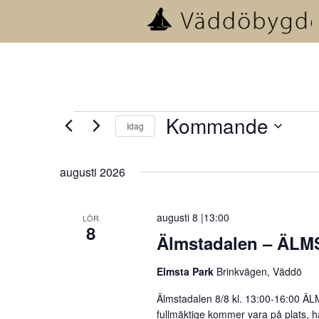
Evenemang
Kommande
Idag
Välj
datum.
augusti 2026
augusti 8 |13:00
LÖR
8
Älmstadalen – ÄL
Elmsta Park
Brinkvägen, Väddö
Älmstadalen 8/8 kl. 13:00-16:00 ÄL
fullmäktige kommer vara på plats, h