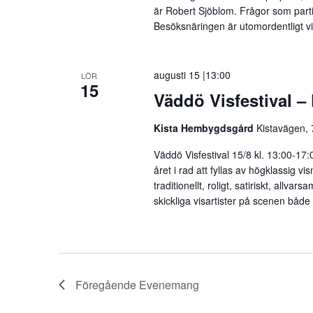
är Robert Sjöblom. Frågor som partie
Besöksnäringen är utomordentligt vik
augusti 15 |13:00
LÖR
15
Väddö Visfestival
Kista Hembygdsgård
Kistavägen,
Väddö Visfestival 15/8 kl. 13:00-
året i rad att fyllas av högklassig vi
traditionellt, roligt, satiriskt, all
skickliga visartister på scenen båd
Föregående
Evenemang