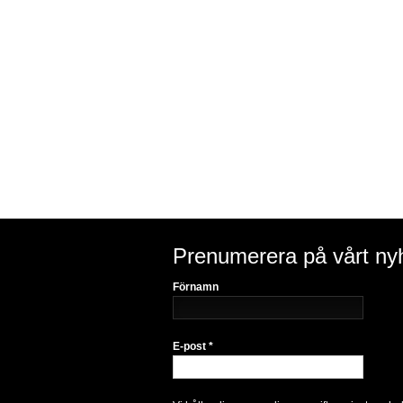
Prenumerera på vårt ny
Förnamn
E-post
*