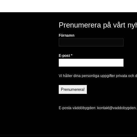
Prenumerera på vårt ny
Förnamn
E-post
*
Vi håller dina personliga uppgifter privata och 
E-posta väddöbygden:
kontakt@vaddobygden.