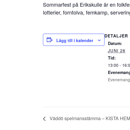
Sommarfest på Erikskulle är en folkfes
lotterier, forntolva, femkamp, servering
DETALJER
Lägg till i kalender
Datum:
JUNI 28
Tid:
13:00 - 16:
Evenemang
Evenemang
Väddö spelmansstämma – KISTA H