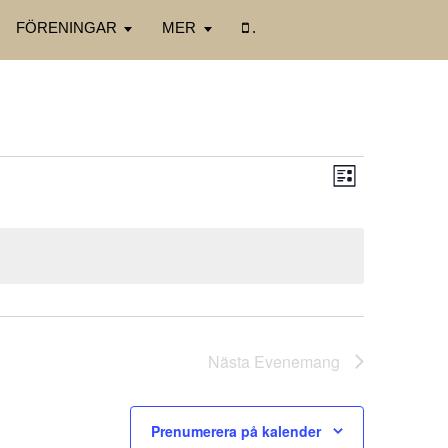
FÖRENINGAR
MER
.
Vy-
Evenema
Lista
navigering
vynaviger
Nästa
Evenemang
Prenumerera på kalender