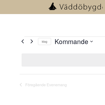
Evenemang
Kommande
Idag
Välj
datum.
Föregående
Evenemang