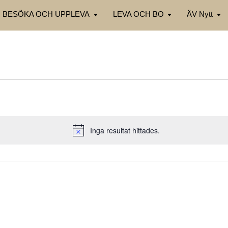
BESÖKA OCH UPPLEVA
LEVA OCH BO
ÄV Nytt
Inga resultat hittades.
Notis